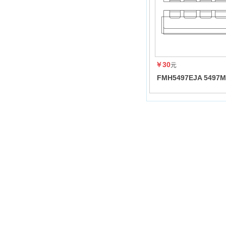
￥30
元
FMH5497EJA 5497M
5835MHz 陶瓷滤波器 
18.6*4.8